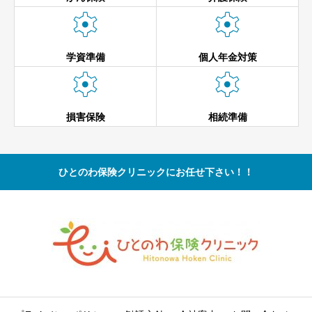


学資準備
個人年金対策


損害保険
相続準備
ひとのわ保険クリニックにお任せ下さい！！