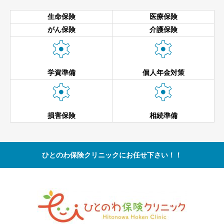
生命保険
医療保険
がん保険
介護保険


学資準備
個人年金対策


損害保険
相続準備
ひとのわ保険クリニックにお任せ下さい！！