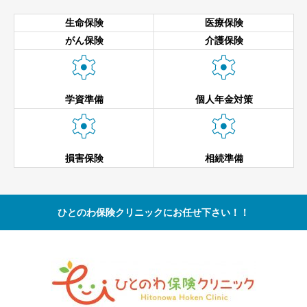
生命保険
医療保険
がん保険
介護保険


学資準備
個人年金対策


損害保険
相続準備
ひとのわ保険クリニックにお任せ下さい！！